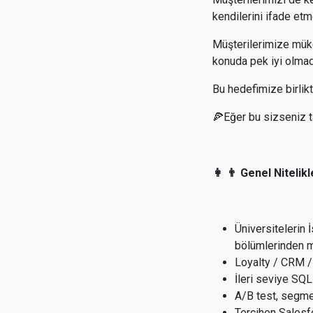
kendilerini ifade et
Müşterilerimize müke
konuda pek iyi olmad
Bu hedefimize birlik
🍕Eğer bu sizseniz ta
👩 👨 Genel Nitelik
Üniversitelerin 
bölümlerinden
Loyalty / CRM /
İleri seviye SQL
A/B test, segme
Tercihen Salesfo