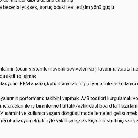
e becerisi yüksek, sonuç odaklı ve iletişim yönü güçlü
arının (puan sistemleri, üyelik seviyeleri vb.) tasarımı, yürütülm
a aktif rol almak
syonu, RFM analizi, kohort analizleri gibi yöntemlerle kullanıcı d
alarının performans takibini yapmak, A/B testleri kurgulamak v
rme araçları ile iş birimlerine haftalık/aylık dashboard’lar hazırla
CLV tahmini ve kullanıcı yaşam döngüsü modellemeleri geliştirme
a otomasyon ekipleriyle yakın çalışarak kişiselleştirilmiş kamp