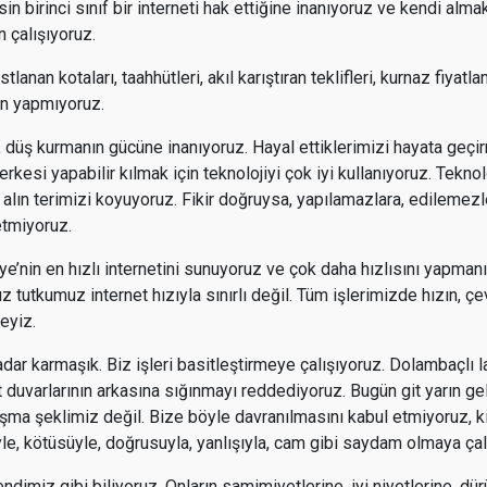
n birinci sınıf bir interneti hak ettiğine inanıyoruz ve kendi alma
n çalışıyoruz.
anan kotaları, taahhütleri, akıl karıştıran teklifleri, kurnaz fiyatl
in yapmıyoruz.
n, düş kurmanın gücüne inanıyoruz. Hayal ettiklerimizi hayata geçir
erkesi yapabilir kılmak için teknolojiyi çok iyi kullanıyoruz. Tekno
, alın terimizi koyuyoruz. Fikir doğruysa, yapılamazlara, edilemezle
etmiyoruz.
ye’nin en hızlı internetini sunuyoruz ve çok daha hızlısını yapman
z tutkumuz internet hızıyla sınırlı değil. Tüm işlerimizde hızın, çe
eyiz.
dar karmaşık. Biz işleri basitleştirmeye çalışıyoruz. Dolambaçlı la
 duvarlarının arkasına sığınmayı reddediyoruz. Bugün git yarın gel,
ışma şeklimiz değil. Bize böyle davranılmasını kabul etmiyoruz,
yle, kötüsüyle, doğrusuyla, yanlışıyla, cam gibi saydam olmaya ça
ndimiz gibi biliyoruz. Onların samimiyetlerine, iyi niyetlerine, dür