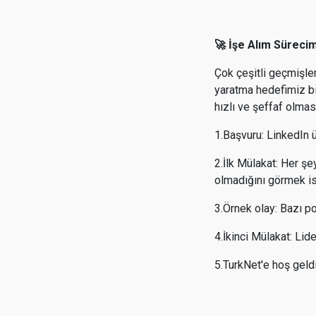
🚀 İşe Alım Süreci
Çok çeşitli geçmişler
yaratma hedefimiz bi
hızlı ve şeffaf olma
1.Başvuru: LinkedIn 
2.İlk Mülakat: Her ş
olmadığını görmek is
3.Örnek olay: Bazı po
4.İkinci Mülakat: Lid
5.TurkNet'e hoş geld