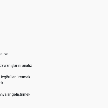
esi ve
avranışlarını analiz
e içgörüler üretmek
mak
k
anyalar geliştirmek