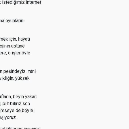
k istediğimiz internet
ama oyunlarını
mek için, hayatı
lojinin üstüne
re, o işler öyle
ın peşindeyiz. Yani
vikliğin, yüksek
fların, beyin yakan
 biz biliriz sen
 kimseye de böyle
lışıyoruz.
üstlüklerine inanıyor;