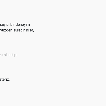
psayıcı bir deneyim
 yüzden sürecin kısa,
yumlu olup
steriz.