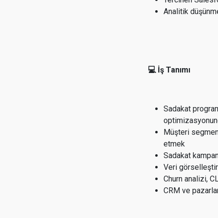
Analitik düşünm
💻 İş Tanımı
Sadakat programl
optimizasyonund
Müşteri segmenta
etmek
Sadakat kampany
Veri görselleşti
Churn analizi, 
CRM ve pazarlam