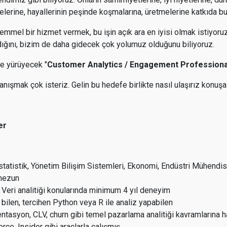
melerine, hayallerinin peşinde koşmalarına, üretmelerine katkıda b
mmel bir hizmet vermek, bu işin açık ara en iyisi olmak istiyoru
ığını, bizim de daha gidecek çok yolumuz olduğunu biliyoruz.
te yürüyecek "
Customer Analytics / Engagement Professiona
nışmak çok isteriz. Gelin bu hedefe birlikte nasıl ulaşırız konuşa
ler
İstatistik, Yönetim Bilişim Sistemleri, Ekonomi, Endüstri Mühendisl
 mezun
 Veri analitiği konularında minimum 4 yıl deneyim
 bilen, tercihen Python veya R ile analiz yapabilen
ntasyon, CLV, churn gibi temel pazarlama analitiği kavramlarına 
rce, Insider gibi araçlarla çalışmış