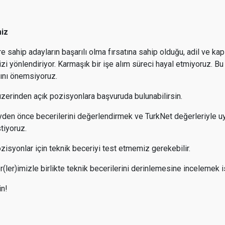
miz
e sahip adayların başarılı olma fırsatına sahip olduğu, adil ve ka
zi yönlendiriyor. Karmaşık bir işe alım süreci hayal etmiyoruz. Bu
sını önemsiyoruz.
üzerinden açık pozisyonlara başvuruda bulunabilirsin.
eyden önce becerilerini değerlendirmek ve TurkNet değerleriyle u
tiyoruz.
zisyonlar için teknik beceriyi test etmemiz gerekebilir.
er(ler)imizle birlikte teknik becerilerini derinlemesine incelemek i
in!