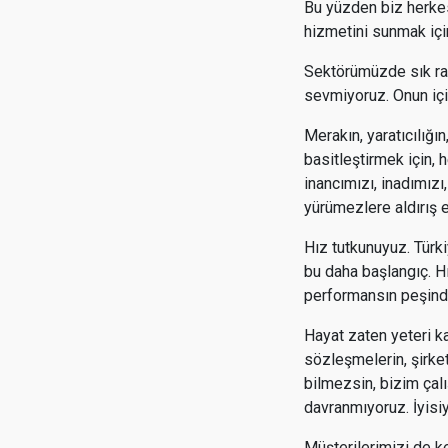
Bu yüzden biz herkesi
hizmetini sunmak içi
Sektörümüzde sık rastl
sevmiyoruz. Onun iç
Merakın, yaratıcılığı
basitleştirmek için, h
inancımızı, inadımızı
yürümezlere aldırış 
Hız tutkunuyuz. Türki
bu daha başlangıç. Hı
performansın peşind
Hayat zaten yeteri ka
sözleşmelerin, şirket
bilmezsin, bizim çal
davranmıyoruz. İyisi
Müşterilerimizi de ke