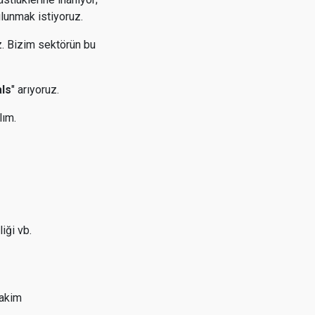
ulunmak istiyoruz.
z. Bizim sektörün bu
ls
" arıyoruz.
lım.
iği vb.
hakim